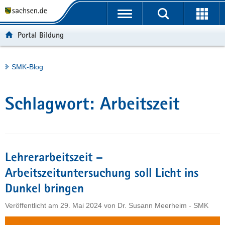
P
Portalübergreifende
o
H
Navigation
r
a
S
Portal Bildung
t
u
e
a
p
r
l
t
v
Hauptinhalt
SMK-Blog
ü
i
i
b
n
c
e
h
e
Schlagwort:
Arbeitszeit
r
a
g
l
r
t
e
i
Lehrerarbeitszeit –
f
Arbeitszeituntersuchung soll Licht ins
e
Dunkel bringen
n
d
Veröffentlicht am
29. Mai 2024
von
Dr. Susann Meerheim - SMK
e
N