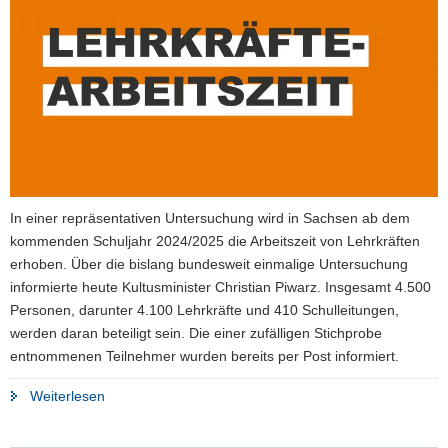
a
v
i
g
a
t
i
o
n
In einer repräsentativen Untersuchung wird in Sachsen ab dem
kommenden Schuljahr 2024/2025 die Arbeitszeit von Lehrkräften
erhoben. Über die bislang bundesweit einmalige Untersuchung
informierte heute Kultusminister Christian Piwarz. Insgesamt 4.500
Personen, darunter 4.100 Lehrkräfte und 410 Schulleitungen,
werden daran beteiligt sein. Die einer zufälligen Stichprobe
entnommenen Teilnehmer wurden bereits per Post informiert.
"Lehrerarbeitszeit
Weiterlesen
–
Arbeitszeituntersuchung