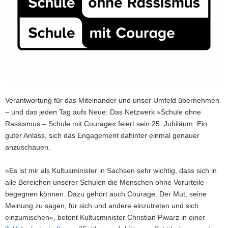
a
v
i
g
a
t
i
o
Verantwortung für das Miteinander und unser Umfeld übernehmen
n
– und das jeden Tag aufs Neue: Das Netzwerk »Schule ohne
Rassismus – Schule mit Courage« feiert sein 25. Jubiläum. Ein
guter Anlass, sich das Engagement dahinter einmal genauer
anzuschauen.
»Es ist mir als Kultusminister in Sachsen sehr wichtig, dass sich in
alle Bereichen unserer Schulen die Menschen ohne Vorurteile
begegnen können. Dazu gehört auch Courage. Der Mut, seine
Meinung zu sagen, für sich und andere einzutreten und sich
einzumischen«, betont Kultusminister Christian Piwarz in einer