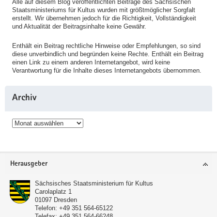
Alle auf diesem Blog veröffentlichten Beiträge des Sächsischen
Staatsministeriums für Kultus wurden mit größtmöglicher Sorgfalt
erstellt. Wir übernehmen jedoch für die Richtigkeit, Vollständigkeit
und Aktualität der Beitragsinhalte keine Gewähr.
Enthält ein Beitrag rechtliche Hinweise oder Empfehlungen, so sind
diese unverbindlich und begründen keine Rechte. Enthält ein Beitrag
einen Link zu einem anderen Internetangebot, wird keine
Verantwortung für die Inhalte dieses Internetangebots übernommen.
Archiv
Archiv
Service
Herausgeber
Sächsisches Staatsministerium für Kultus
Carolaplatz 1
01097
Dresden
Telefon:
+49 351 564-65122
Telefax:
+49 351 564-66248