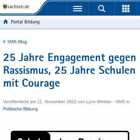
P
Portalübergreifende
o
H
Navigation
r
a
S
Portal Bildung
t
u
e
a
p
r
l
t
v
Hauptinhalt
SMK-Blog
ü
i
i
b
n
c
25 Jahre Engagement gegen
e
h
e
r
a
Rassismus, 25 Jahre Schulen
g
l
mit Courage
r
t
e
i
Veröffentlicht am
11. November 2022
von
Lynn Winkler - SMK
in
f
Politische Bildung
e
n
d
e
N