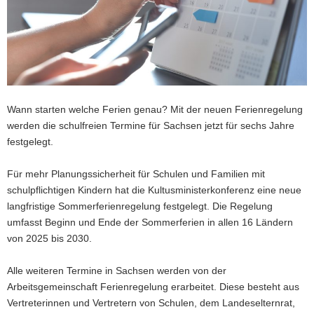
a
v
i
g
a
t
Wann starten welche Ferien genau? Mit der neuen Ferienregelung
i
werden die schulfreien Termine für Sachsen jetzt für sechs Jahre
o
festgelegt.
n
Für mehr Planungssicherheit für Schulen und Familien mit
schulpflichtigen Kindern hat die Kultusministerkonferenz eine neue
langfristige Sommerferienregelung festgelegt. Die Regelung
umfasst Beginn und Ende der Sommerferien in allen 16 Ländern
von 2025 bis 2030.
Alle weiteren Termine in Sachsen werden von der
Arbeitsgemeinschaft Ferienregelung erarbeitet. Diese besteht aus
Vertreterinnen und Vertretern von Schulen, dem Landeselternrat,