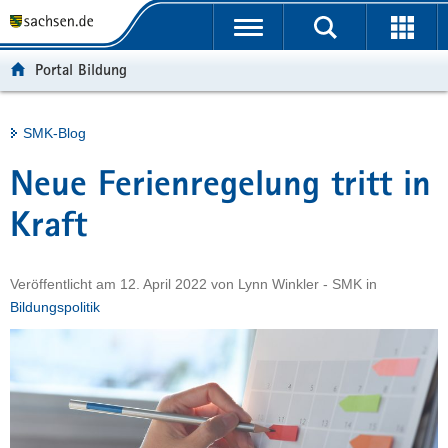
P
Portalübergreifende
o
H
Navigation
r
a
S
Portal Bildung
t
u
e
a
p
r
l
t
v
Hauptinhalt
SMK-Blog
ü
i
i
b
n
c
Neue Ferienregelung tritt in
e
h
e
r
a
Kraft
g
l
r
t
Veröffentlicht am
12. April 2022
von
Lynn Winkler - SMK
in
e
Bildungspolitik
i
f
e
n
d
e
N