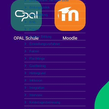
Bildungsland Sachsen 2030
Bildungspolitik
Blitzmeldung
BNE
Corona
Digitale Bildung
Einstellungsverfahren
Fakten
Flüchtlinge
Gastbeitrag
Hintergrund
Inklusion
Integration
Interview
Kindertagesbetreuung