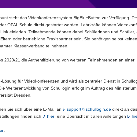
ount steht das Videokonferenzsystem BigBlueButton zur Verfügung. De
er OPAL Schule direkt gestartet werden. Lehrkräfte können Videokon
 Link einladen. Teilnehmende können dabei Schülerinnen und Schüler,
ltern oder betriebliche Praxispartner sein. Sie benötigen selbst keine
esamter Klassenverband teilnehmen.
es 2020/21 die Authentifizierung von weiteren Teilnehmenden an einer
Lösung für Videokonferenzen und wird als zentraler Dienst in Schullo
 Die Weiterentwicklung von Schullogin erfolgt im Auftrag des Ministeriu
versität Dresden.
en Sie sich über eine E-Mail an
support@schullogin.de
direkt an da
stellungen finden sich
hier
, eine Übersicht mit allen Anleitungen
hi
er
.