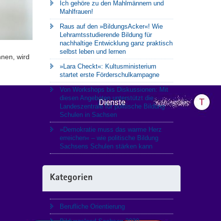
Ich gehöre zu den Mahlmännern und
Mahlfrauen!
Raus auf den »BildungsAcker«! Wie
Lehramtsstudierende Bildung für
nachhaltige Entwicklung ganz praktisch
selbst leben und lernen
nen, wird
»Lara Checkt«: Kultusministerium
startet erste Förderschulkampagne
Von Workshops bis Diskussionen: Mit
diesen Angeboten unterstützt die
Landeszentrale für politische Bildung
Schulen in Sachsen
»Demokratie muss das warme Herz
erreichen« – wie politische Bildung
Sachsens Schulen stärken kann
Kategorien
Berufliche Orientierung