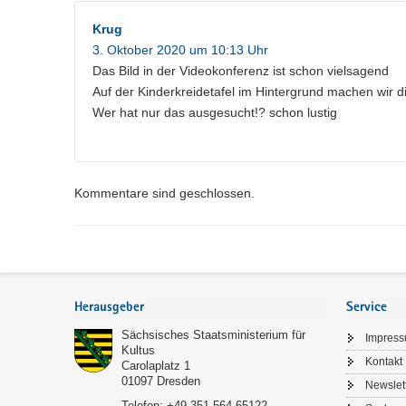
Krug
3. Oktober 2020 um 10:13 Uhr
Das Bild in der Videokonferenz ist schon vielsagend
Auf der Kinderkreidetafel im Hintergrund machen wir di
Wer hat nur das ausgesucht!? schon lustig
Kommentare sind geschlossen.
Service
Herausgeber
Service
Sächsisches Staatsministerium für
Impres
Kultus
Kontakt
Carolaplatz 1
01097
Dresden
Newslet
Telefon:
+49 351 564-65122