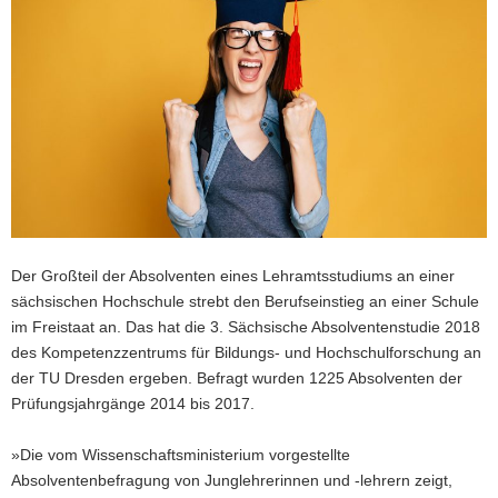
a
v
i
g
a
t
i
o
n
Der Großteil der Absolventen eines Lehramtsstudiums an einer
sächsischen Hochschule strebt den Berufseinstieg an einer Schule
im Freistaat an. Das hat die 3. Sächsische Absolventenstudie 2018
des Kompetenzzentrums für Bildungs- und Hochschulforschung an
der TU Dresden ergeben. Befragt wurden 1225 Absolventen der
Prüfungsjahrgänge 2014 bis 2017.
»Die vom Wissenschaftsministerium vorgestellte
Absolventenbefragung von Junglehrerinnen und -lehrern zeigt,