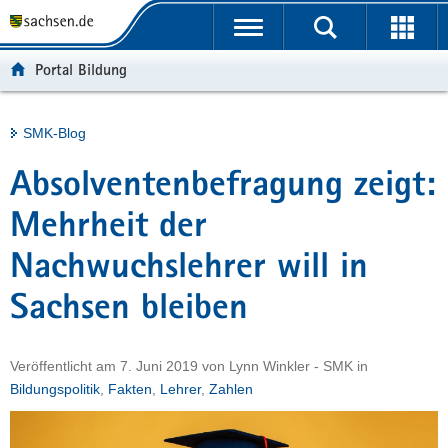
P
Portalübergreifende
o
H
Navigation
r
a
S
Portal Bildung
t
u
e
a
p
r
l
t
v
Hauptinhalt
SMK-Blog
ü
i
i
b
n
c
Absolventenbefragung zeigt:
e
h
e
r
a
Mehrheit der
g
l
Nachwuchslehrer will in
r
t
e
Sachsen bleiben
i
f
e
Veröffentlicht am
7. Juni 2019
von
Lynn Winkler - SMK
in
n
Bildungspolitik
,
Fakten
,
Lehrer
,
Zahlen
d
e
N