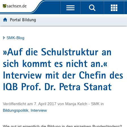
P
Portalübergreifende
o
H
Navigation
r
a
S
Portal Bildung
t
u
e
a
p
r
l
t
v
Hauptinhalt
SMK-Blog
ü
i
i
b
n
c
»Auf die Schulstruktur an
e
h
e
r
a
sich kommt es nicht an.«
g
l
Interview mit der Chefin des
r
t
e
IQB Prof. Dr. Petra Stanat
i
f
e
Veröffentlicht am
7. April 2017
von
Manja Kelch - SMK
in
n
Bildungspolitik
,
Interview
d
e
Wie gut ist eigentlich die Bildung in den einzelnen Bundesländern?
N