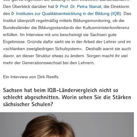
Den Überblick darüber hat
Prof. Dr. Petra Stanat
, die Direktorin
a
des
Institutes zur Qualitätsentwicklung in der Bildung (IQB)
. Das
v
Institut überprüft regelmäßig mittels Bildungsmonitoring, ob die
i
Bundesländer die Bildungsstandards der Kultusministerkonferenz
g
erfüllen. Im Interview mit uns bescheinigt sie Sachsen gute
a
Ergebnisse. Gründe dafür sieht sie in der Arbeit der Lehrer und im
t
»schlanken zweigliedrigen Schulsystem«. Deshalb warnt sie auch
i
davor, an dieser Struktur etwas zu ändern. Sorgen macht ihr viel
o
mehr der Generationswechsel bei den Lehrern.
n
Ein Interview von Dirk Reelfs.
Sachsen hat beim IQB-Ländervergleich nicht so
schlecht abgeschnitten. Worin sehen Sie die Stärken
sächsischer Schulen?