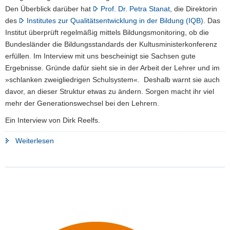
Den Überblick darüber hat
Prof. Dr. Petra Stanat
, die Direktorin
a
des
Institutes zur Qualitätsentwicklung in der Bildung (IQB)
. Das
v
Institut überprüft regelmäßig mittels Bildungsmonitoring, ob die
i
Bundesländer die Bildungsstandards der Kultusministerkonferenz
g
erfüllen. Im Interview mit uns bescheinigt sie Sachsen gute
a
Ergebnisse. Gründe dafür sieht sie in der Arbeit der Lehrer und im
t
»schlanken zweigliedrigen Schulsystem«. Deshalb warnt sie auch
i
davor, an dieser Struktur etwas zu ändern. Sorgen macht ihr viel
o
mehr der Generationswechsel bei den Lehrern.
n
Ein Interview von Dirk Reelfs.
"»Auf
Weiterlesen
die
Schulstruktur
an
sich
kommt
es
nicht