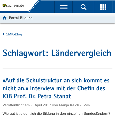
P
Portalübergreifende
o
H
Navigation
r
a
S
Portal Bildung
t
u
e
a
p
r
l
t
v
Hauptinhalt
SMK-Blog
ü
i
i
b
n
c
e
h
e
Schlagwort:
Ländervergleich
r
a
g
l
r
t
e
i
»Auf die Schulstruktur an sich kommt es
f
nicht an.« Interview mit der Chefin des
e
IQB Prof. Dr. Petra Stanat
n
d
Veröffentlicht am
7. April 2017
von
Manja Kelch - SMK
e
Wie gut ist eigentlich die Bildung in den einzelnen Bundesländern?
N