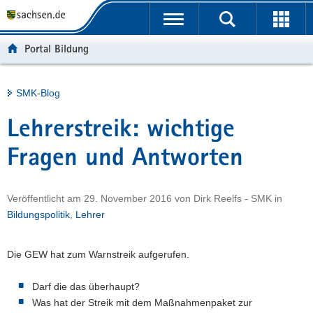
P
Portalübergreifende
o
H
Navigation
r
a
S
Portal Bildung
t
u
e
a
p
r
l
t
v
Hauptinhalt
SMK-Blog
ü
i
i
b
n
c
Lehrerstreik: wichtige
e
h
e
r
a
Fragen und Antworten
g
l
r
t
Veröffentlicht am
29. November 2016
von
Dirk Reelfs - SMK
in
e
Bildungspolitik
,
Lehrer
i
f
e
Die GEW hat zum Warnstreik aufgerufen.
n
d
Darf die das überhaupt?
e
Was hat der Streik mit dem Maßnahmenpaket zur
N