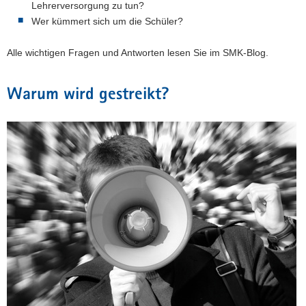
Lehrerversorgung zu tun?
a
Wer kümmert sich um die Schüler?
v
i
Alle wichtigen Fragen und Antworten lesen Sie im SMK-Blog.
g
a
Warum wird gestreikt?
t
i
o
n