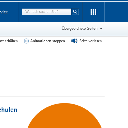
Suchbegriff
rvice
Suche starten
Übergeordnete Seiten
ast erhöhen
Animationen stoppen
Seite vorlesen
chulen