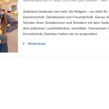
Veröffentlicht am
4. März 2026
von
Lynn Winkler - SMK
Judentum bedeutet viel mehr als Religion – es steht für
Gemeinschaft, Dankbarkeit und Freundschaft. Genau 
Schulen ihren Schülerinnen und Schülern mit dem Sukko
dem jüdischen Laubhüttenfest, vermitteln. Gemeinsam m
Grundschule Zwenkau haben wir es ausprobiert.
"Mitmachen!
Weiterlesen
Sukkot-
Projekt
für
Schulen
startet"