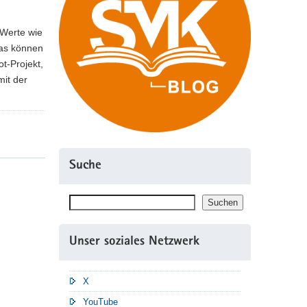
 Werte wie
das können
t-Projekt,
it der
Suche
Suchen
Suchen
Unser soziales Netzwerk
X
YouTube