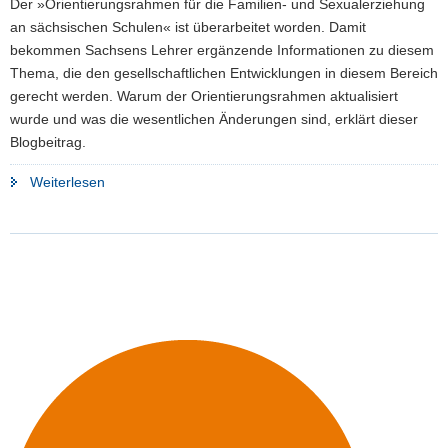
Der »Orientierungsrahmen für die Familien- und Sexualerziehung
a
an sächsischen Schulen« ist überarbeitet worden. Damit
v
bekommen Sachsens Lehrer ergänzende Informationen zu diesem
i
Thema, die den gesellschaftlichen Entwicklungen in diesem Bereich
g
gerecht werden. Warum der Orientierungsrahmen aktualisiert
a
wurde und was die wesentlichen Änderungen sind, erklärt dieser
t
Blogbeitrag.
i
"Orientierungsrahmen
Weiterlesen
o
für
n
Familien-
und
Sexualerziehung
an
Schulen
aktualisiert"