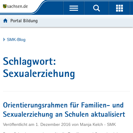
P
Portalübergreifende
o
H
Navigation
r
a
S
Portal Bildung
t
u
e
a
p
r
l
t
v
Hauptinhalt
SMK-Blog
ü
i
i
b
n
c
e
h
e
Schlagwort:
r
a
g
l
Sexualerziehung
r
t
e
i
f
Orientierungsrahmen für Familien- und
e
n
Sexualerziehung an Schulen aktualisiert
d
Veröffentlicht am
1. Dezember 2016
von
Manja Kelch - SMK
e
N