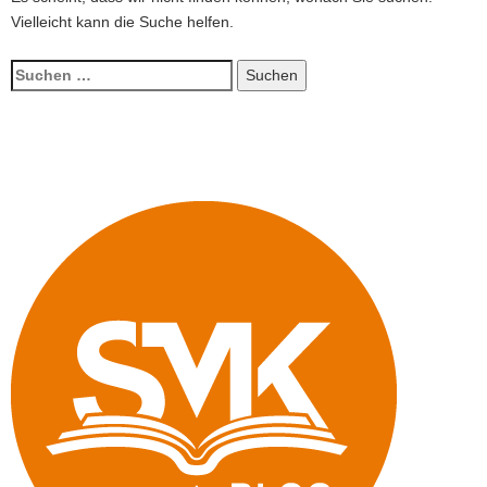
Vielleicht kann die Suche helfen.
a
v
Suchen
i
nach:
g
a
t
i
o
n