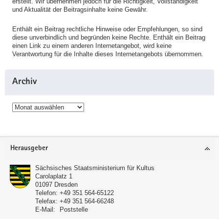
erstellt. Wir übernehmen jedoch für die Richtigkeit, Vollständigkeit
und Aktualität der Beitragsinhalte keine Gewähr.
Enthält ein Beitrag rechtliche Hinweise oder Empfehlungen, so sind
diese unverbindlich und begründen keine Rechte. Enthält ein Beitrag
einen Link zu einem anderen Internetangebot, wird keine
Verantwortung für die Inhalte dieses Internetangebots übernommen.
Archiv
Archiv
Service
Herausgeber
Sächsisches Staatsministerium für Kultus
Carolaplatz 1
01097
Dresden
Telefon:
+49 351 564-65122
Telefax:
+49 351 564-66248
E-Mail:
Poststelle