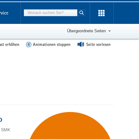
Suchbegriff
rvice
Suche starten
Übergeordnete Seiten
ast erhöhen
Animationen stoppen
Seite vorlesen
o
- SMK