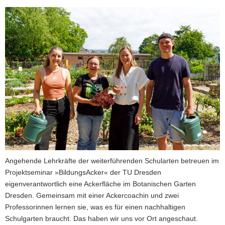
a
v
i
g
a
t
i
o
n
Angehende Lehrkräfte der weiterführenden Schularten betreuen im
Projektseminar »BildungsAcker« der TU Dresden
eigenverantwortlich eine Ackerfläche im Botanischen Garten
Dresden. Gemeinsam mit einer Ackercoachin und zwei
Professorinnen lernen sie, was es für einen nachhaltigen
Schulgarten braucht. Das haben wir uns vor Ort angeschaut.