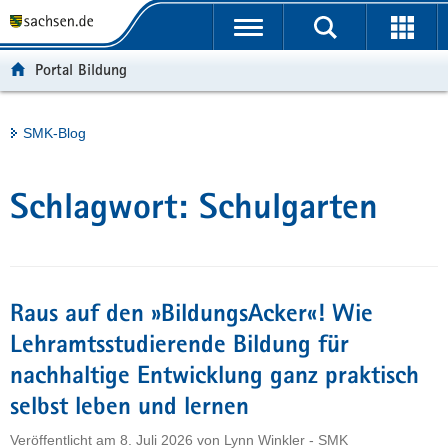
P
Portalübergreifende
o
H
Navigation
r
a
S
Portal Bildung
t
u
e
a
p
r
l
t
v
Hauptinhalt
SMK-Blog
ü
i
i
b
n
c
e
h
e
Schlagwort:
Schulgarten
r
a
g
l
r
t
e
i
Raus auf den »BildungsAcker«! Wie
f
Lehramtsstudierende Bildung für
e
nachhaltige Entwicklung ganz praktisch
n
d
selbst leben und lernen
e
Veröffentlicht am
8. Juli 2026
von
Lynn Winkler - SMK
N