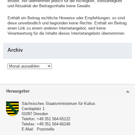
erstellt. Wir übernehmen jedoch für die Richtigkeit, Vollständigkeit
und Aktualität der Beitragsinhalte keine Gewähr.
Enthält ein Beitrag rechtliche Hinweise oder Empfehlungen, so sind
diese unverbindlich und begründen keine Rechte. Enthält ein Beitrag
einen Link zu einem anderen Internetangebot, wird keine
Verantwortung für die Inhalte dieses Internetangebots übernommen.
Archiv
Archiv
Service
Herausgeber
Sächsisches Staatsministerium für Kultus
Carolaplatz 1
01097
Dresden
Telefon:
+49 351 564-65122
Telefax:
+49 351 564-66248
E-Mail:
Poststelle