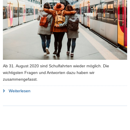
a
v
i
g
a
t
i
o
n
Ab 31. August 2020 sind Schulfahrten wieder möglich. Die
wichtigsten Fragen und Antworten dazu haben wir
zusammengefasst.
"Schulfahrten
Weiterlesen
sind
wieder
möglich"