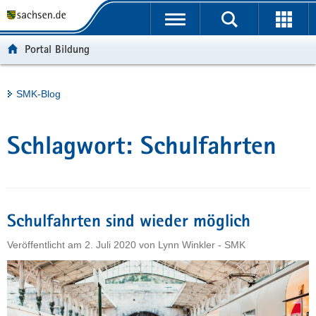
P
Portalübergreifende
o
H
Navigation
r
a
S
Portal Bildung
t
u
e
a
p
r
l
t
v
Hauptinhalt
SMK-Blog
ü
i
i
b
n
c
e
h
e
Schlagwort:
Schulfahrten
r
a
g
l
r
t
e
i
Schulfahrten sind wieder möglich
f
Veröffentlicht am
2. Juli 2020
von
Lynn Winkler - SMK
e
n
d
e
N