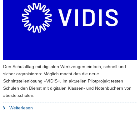
a
v
i
g
a
t
i
o
n
Den Schulalltag mit digitalen Werkzeugen einfach, schnell und
sicher organisieren: Möglich macht das die neue
Schnittstellenlösung »VIDIS«. Im aktuellen Pilotprojekt testen
Schulen den Dienst mit digitalen Klassen- und Notenbüchern von
»beste.schule«.
"Schulen
Weiterlesen
testen
mit
»VIDIS«
Zugang