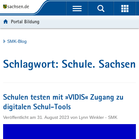
P
Portalübergreifende
o
H
Navigation
r
a
S
Portal Bildung
t
u
e
a
p
r
l
t
v
Hauptinhalt
SMK-Blog
ü
i
i
b
n
c
e
h
e
Schlagwort:
Schule. Sachsen
r
a
g
l
r
t
e
i
Schulen testen mit »VIDIS« Zugang zu
f
digitalen Schul-Tools
e
Veröffentlicht am
31. August 2023
von
Lynn Winkler - SMK
n
d
e
N