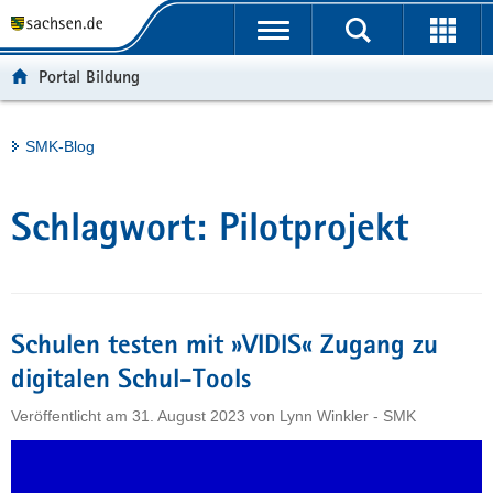
P
Portalübergreifende
o
H
Navigation
r
a
S
Portal Bildung
t
u
e
a
p
r
l
t
v
Hauptinhalt
SMK-Blog
ü
i
i
b
n
c
e
h
e
Schlagwort:
Pilotprojekt
r
a
g
l
r
t
e
i
Schulen testen mit »VIDIS« Zugang zu
f
digitalen Schul-Tools
e
Veröffentlicht am
31. August 2023
von
Lynn Winkler - SMK
n
d
e
N