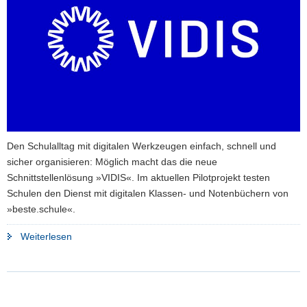
a
v
i
g
a
t
i
o
n
Den Schulalltag mit digitalen Werkzeugen einfach, schnell und
sicher organisieren: Möglich macht das die neue
Schnittstellenlösung »VIDIS«. Im aktuellen Pilotprojekt testen
Schulen den Dienst mit digitalen Klassen- und Notenbüchern von
»beste.schule«.
"Schulen
Weiterlesen
testen
mit
»VIDIS«
Zugang