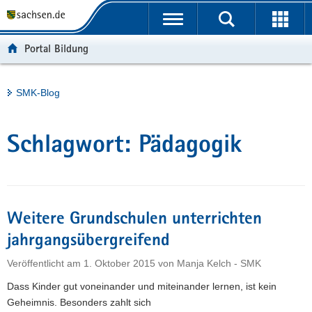
P
Portalübergreifende
o
H
Navigation
r
a
S
Portal Bildung
t
u
e
a
p
r
l
t
v
Hauptinhalt
SMK-Blog
ü
i
i
b
n
c
e
h
e
Schlagwort:
Pädagogik
r
a
g
l
r
t
e
i
Weitere Grundschulen unterrichten
f
jahrgangsübergreifend
e
Veröffentlicht am
1. Oktober 2015
von
Manja Kelch - SMK
n
d
Dass Kinder gut voneinander und miteinander lernen, ist kein
e
Geheimnis. Besonders zahlt sich
N