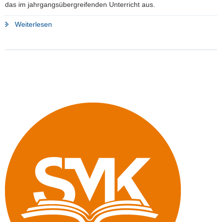
das im jahrgangsübergreifenden Unterricht aus.
a
v
"Weitere
Weiterlesen
i
Grundschulen
g
unterrichten
a
jahrgangsübergreifend"
t
i
o
n