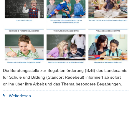
a
v
i
g
a
t
i
o
n
Die Beratungsstelle zur Begabtenförderung (BzB) des Landesamts
für Schule und Bildung (Standort Radebeul) informiert ab sofort
online über ihre Arbeit und das Thema besondere Begabungen.
"Beratungsstelle
Weiterlesen
zur
Begabtenförderung
startet
mit
neuem