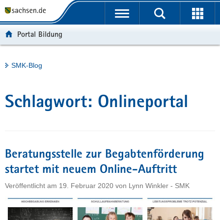
P
Portalübergreifende
o
H
Navigation
r
a
S
Portal Bildung
t
u
e
a
p
r
l
t
v
Hauptinhalt
SMK-Blog
ü
i
i
b
n
c
e
h
e
Schlagwort:
Onlineportal
r
a
g
l
r
t
e
i
Beratungsstelle zur Begabtenförderung
f
startet mit neuem Online-Auftritt
e
Veröffentlicht am
19. Februar 2020
von
Lynn Winkler - SMK
n
d
e
N