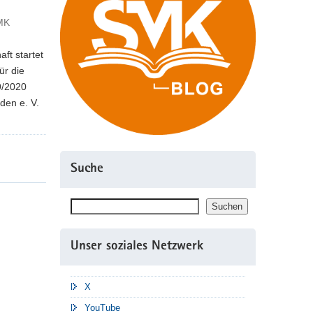
SMK
ft startet
ür die
9/2020
den e. V.
Suche
Suchen
Suchen
Unser soziales Netzwerk
X
YouTube