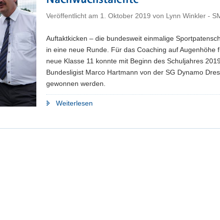
Nachwuchstalente
Veröffentlicht am
1. Oktober 2019
von
Lynn Winkler - 
Auftaktkicken – die bundesweit einmalige Sportpatenscha
in eine neue Runde. Für das Coaching auf Augenhöhe f
neue Klasse 11 konnte mit Beginn des Schuljahres 201
Bundesligist Marco Hartmann von der SG Dynamo Dres
gewonnen werden.
"Neuer
Weiterlesen
Sportpate:
Dynamo-
Spieler
Marco
Hartmann
coacht
Nachwuchstalente"