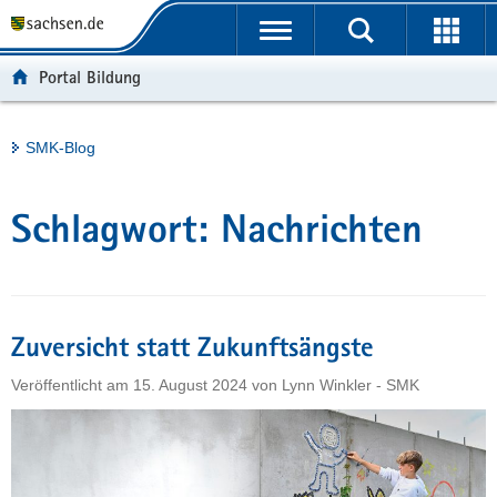
P
Portalübergreifende
o
H
Navigation
r
a
S
Portal Bildung
t
u
e
a
p
r
l
t
v
Hauptinhalt
SMK-Blog
ü
i
i
b
n
c
e
h
e
Schlagwort:
Nachrichten
r
a
g
l
r
t
e
i
Zuversicht statt Zukunftsängste
f
Veröffentlicht am
15. August 2024
von
Lynn Winkler - SMK
e
n
d
e
N