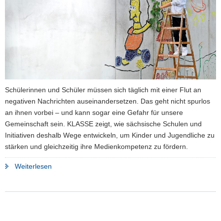
a
v
i
g
a
t
i
Schülerinnen und Schüler müssen sich täglich mit einer Flut an
o
negativen Nachrichten auseinandersetzen. Das geht nicht spurlos
n
an ihnen vorbei – und kann sogar eine Gefahr für unsere
Gemeinschaft sein. KLASSE zeigt, wie sächsische Schulen und
Initiativen deshalb Wege entwickeln, um Kinder und Jugendliche zu
stärken und gleichzeitig ihre Medienkompetenz zu fördern.
"Zuversicht
Weiterlesen
statt
Zukunftsängste"