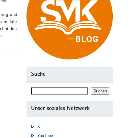
 SMK
ntergrund
esem Jahr
u hat das
t
Suche
Suchen
Suchen
Unser soziales Netzwerk
X
YouTube