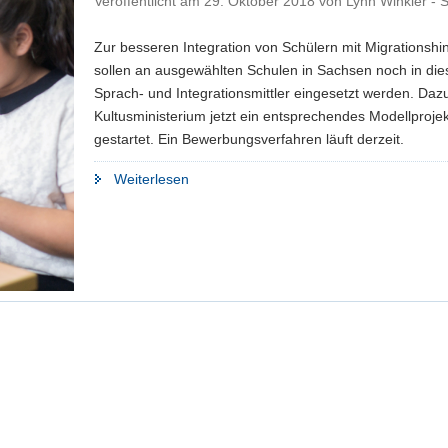
Veröffentlicht am
29. Oktober 2018
von
Lynn Winkler -
Zur besseren Integration von Schülern mit Migrationshi
sollen an ausgewählten Schulen in Sachsen noch in di
Sprach- und Integrationsmittler eingesetzt werden. Daz
Kultusministerium jetzt ein entsprechendes Modellprojek
gestartet. Ein Bewerbungsverfahren läuft derzeit.
"Kultusministerium
Weiterlesen
startet
Modellprojekt
»Sprach-
und
Integrationsmittler»"