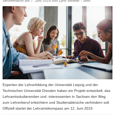
Veröffentlicht am
7. Juni 2019
von
Lynn Winkler - SMK
a
v
i
g
a
t
i
o
n
Experten der Lehrerbildung der Universität Leipzig und der
Technischen Universität Dresden haben ein Projekt entwickelt, das
Lehramtsstudierenden und -interessenten in Sachsen den Weg
zum Lehrerberuf erleichtern und Studienabbrüche verhindern soll.
Offiziell startet der Lehramtskompass am 12. Juni 2019.