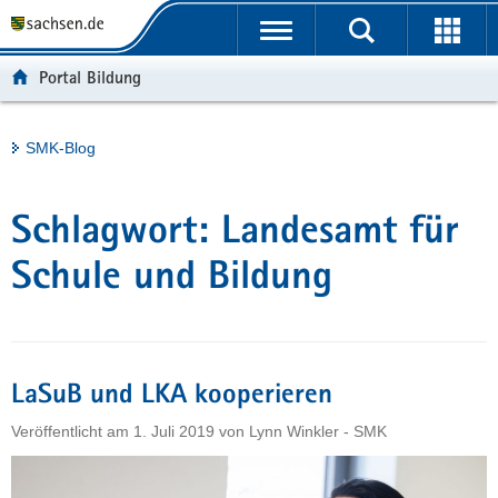
P
Portalübergreifende
o
H
Navigation
r
a
S
Portal Bildung
t
u
e
a
p
r
l
t
v
Hauptinhalt
SMK-Blog
ü
i
i
b
n
c
e
h
e
Schlagwort:
Landesamt für
r
a
g
l
Schule und Bildung
r
t
e
i
f
LaSuB und LKA kooperieren
e
n
Veröffentlicht am
1. Juli 2019
von
Lynn Winkler - SMK
d
e
N