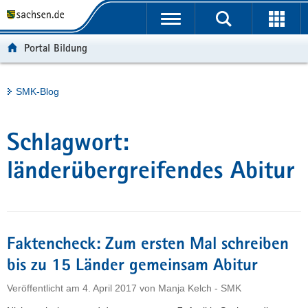
P
Portalübergreifende
o
H
Navigation
r
a
S
Portal Bildung
t
u
e
a
p
r
l
t
v
Hauptinhalt
SMK-Blog
ü
i
i
b
n
c
e
h
e
Schlagwort:
r
a
g
l
länderübergreifendes Abitur
r
t
e
i
f
Faktencheck: Zum ersten Mal schreiben
e
n
bis zu 15 Länder gemeinsam Abitur
d
Veröffentlicht am
4. April 2017
von
Manja Kelch - SMK
e
N