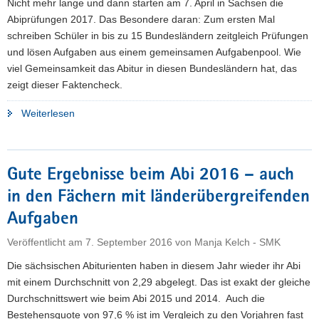
Nicht mehr lange und dann starten am 7. April in Sachsen die
a
Abiprüfungen 2017. Das Besondere daran: Zum ersten Mal
v
schreiben Schüler in bis zu 15 Bundesländern zeitgleich Prüfungen
i
und lösen Aufgaben aus einem gemeinsamen Aufgabenpool. Wie
g
viel Gemeinsamkeit das Abitur in diesen Bundesländern hat, das
a
zeigt dieser Faktencheck.
t
"Faktencheck:
Weiterlesen
i
Zum
o
ersten
n
Mal
Gute Ergebnisse beim Abi 2016 – auch
schreiben
in den Fächern mit länderübergreifenden
bis
zu
Aufgaben
15
Veröffentlicht am
7. September 2016
von
Manja Kelch - SMK
Länder
gemeinsam
Die sächsischen Abiturienten haben in diesem Jahr wieder ihr Abi
Abitur"
mit einem Durchschnitt von 2,29 abgelegt. Das ist exakt der gleiche
Durchschnittswert wie beim Abi 2015 und 2014. Auch die
Bestehensquote von 97,6 % ist im Vergleich zu den Vorjahren fast