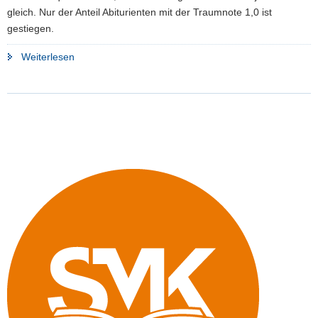
gleich. Nur der Anteil Abiturienten mit der Traumnote 1,0 ist
gestiegen.
"Gute
Weiterlesen
Ergebnisse
beim
Abi
2016
–
auch
in
den
Fächern
mit
länderübergreifenden
Aufgaben"