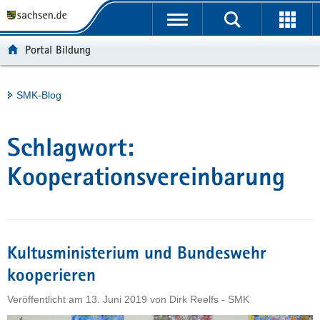
P
Portalübergreifende
o
H
Navigation
r
a
S
Portal Bildung
t
u
e
a
p
r
l
t
v
Hauptinhalt
SMK-Blog
ü
i
i
b
n
c
e
h
e
Schlagwort:
r
a
g
l
Kooperationsvereinbarung
r
t
e
i
f
Kultusministerium und Bundeswehr
e
n
kooperieren
d
Veröffentlicht am
13. Juni 2019
von
Dirk Reelfs - SMK
e
N