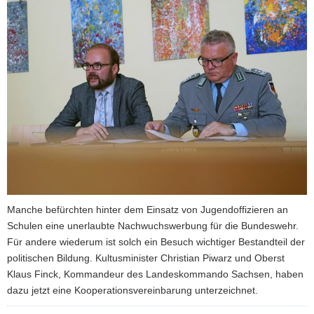
a
v
i
g
a
t
i
o
n
Manche befürchten hinter dem Einsatz von Jugendoffizieren an
Schulen eine unerlaubte Nachwuchswerbung für die Bundeswehr.
Für andere wiederum ist solch ein Besuch wichtiger Bestandteil der
politischen Bildung. Kultusminister Christian Piwarz und Oberst
Klaus Finck, Kommandeur des Landeskommando Sachsen, haben
dazu jetzt eine Kooperationsvereinbarung unterzeichnet.