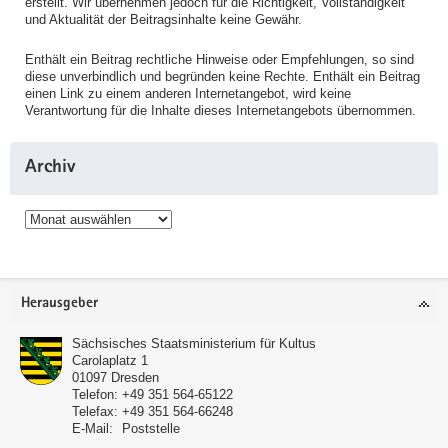
erstellt. Wir übernehmen jedoch für die Richtigkeit, Vollständigkeit
und Aktualität der Beitragsinhalte keine Gewähr.
Enthält ein Beitrag rechtliche Hinweise oder Empfehlungen, so sind
diese unverbindlich und begründen keine Rechte. Enthält ein Beitrag
einen Link zu einem anderen Internetangebot, wird keine
Verantwortung für die Inhalte dieses Internetangebots übernommen.
Archiv
Archiv
Service
Herausgeber
Sächsisches Staatsministerium für Kultus
Carolaplatz 1
01097
Dresden
Telefon:
+49 351 564-65122
Telefax:
+49 351 564-66248
E-Mail:
Poststelle