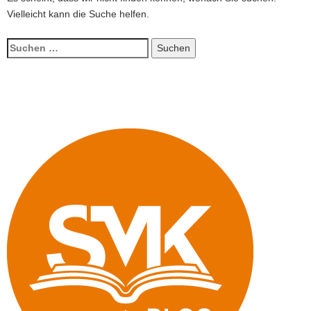
Vielleicht kann die Suche helfen.
a
v
Suchen
i
nach:
g
a
t
i
o
n