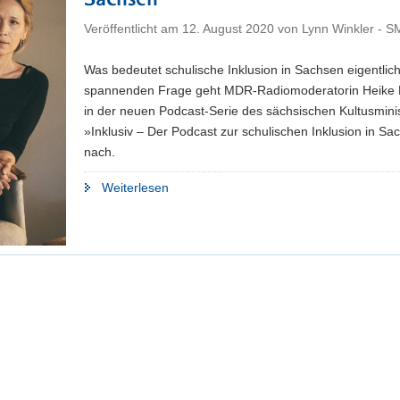
Sachsen
Veröffentlicht am
12. August 2020
von
Lynn Winkler - 
Was bedeutet schulische Inklusion in Sachsen eigentlic
spannenden Frage geht MDR-Radiomoderatorin Heike 
in der neuen Podcast-Serie des sächsischen Kultusmini
»Inklusiv – Der Podcast zur schulischen Inklusion in S
nach.
"»Inklusiv«:
Weiterlesen
Kultusministerium
startet
Podcast
zur
schulischen
Inklusion
in
Sachsen"