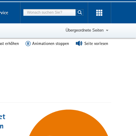
Suchbegriff
rvice
Suche starten
Übergeordnete Seiten
ast erhöhen
Animationen stoppen
Seite vorlesen
et
in