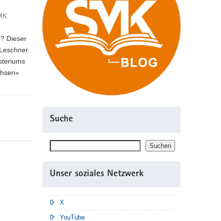
SMK
h? Dieser
Leschner
steriums
achsen«
Suche
Suchen
Suchen
Unser soziales Netzwerk
X
YouTube