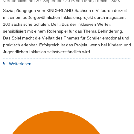
Veröffentlicht am
20. September 2016
von
Manja Kelch - SMK
a
Sozialpädagogen vom KINDERLAND-Sachsen e.V. touren derzeit
v
mit einem außergewöhnlichen Inklusionsprojekt durch insgesamt
i
100 sächsische Schulen. Der »Bus der inklusiven Werte«
g
sensibilisiert mit einem Rollenspiel für das Thema Behinderung.
a
Das Spiel macht die Vielfalt des Themas für Schüler emotional und
t
praktisch erlebbar. Erfolgreich ist das Projekt, wenn bei Kindern und
i
Jugendlichen Inklusion selbstverständlich wird.
o
n
"»Bus
Weiterlesen
der
inklusiven
Werte«
–
Rollenspiel
soll
Schüler
für
Behinderungen
sensibilisieren"