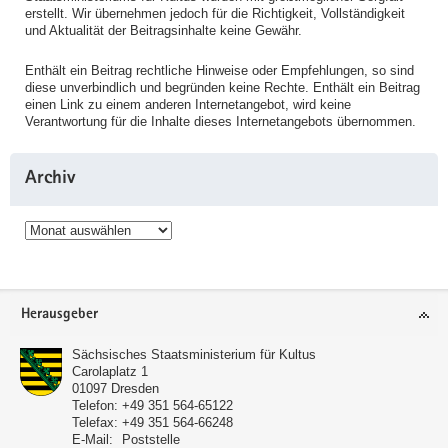
erstellt. Wir übernehmen jedoch für die Richtigkeit, Vollständigkeit
und Aktualität der Beitragsinhalte keine Gewähr.
Enthält ein Beitrag rechtliche Hinweise oder Empfehlungen, so sind
diese unverbindlich und begründen keine Rechte. Enthält ein Beitrag
einen Link zu einem anderen Internetangebot, wird keine
Verantwortung für die Inhalte dieses Internetangebots übernommen.
Archiv
Archiv
Service
Herausgeber
Sächsisches Staatsministerium für Kultus
Carolaplatz 1
01097
Dresden
Telefon:
+49 351 564-65122
Telefax:
+49 351 564-66248
E-Mail:
Poststelle