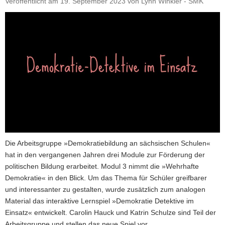
Veröffentlicht am
19. September 2023
von
Lynn Winkler - SMK
a
v
i
g
a
t
i
o
n
Die Arbeitsgruppe »Demokratiebildung an sächsischen Schulen«
hat in den vergangenen Jahren drei Module zur Förderung der
politischen Bildung erarbeitet. Modul 3 nimmt die »Wehrhafte
Demokratie« in den Blick. Um das Thema für Schüler greifbarer
und interessanter zu gestalten, wurde zusätzlich zum analogen
Material das interaktive Lernspiel »Demokratie Detektive im
Einsatz« entwickelt. Carolin Hauck und Katrin Schulze sind Teil der
Arbeitsgruppe und stellen das neue Spiel vor.