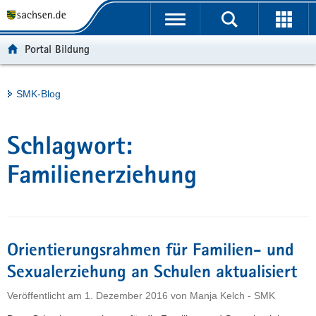
P
Portalübergreifende
o
H
Navigation
r
a
S
Portal Bildung
t
u
e
a
p
r
l
t
v
Hauptinhalt
SMK-Blog
ü
i
i
b
n
c
e
h
e
Schlagwort:
r
a
g
l
Familienerziehung
r
t
e
i
f
Orientierungsrahmen für Familien- und
e
n
Sexualerziehung an Schulen aktualisiert
d
Veröffentlicht am
1. Dezember 2016
von
Manja Kelch - SMK
e
N