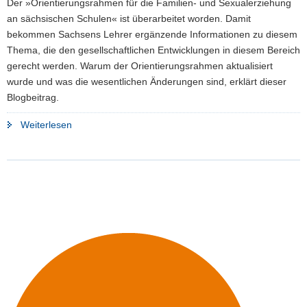
Der »Orientierungsrahmen für die Familien- und Sexualerziehung
a
an sächsischen Schulen« ist überarbeitet worden. Damit
v
bekommen Sachsens Lehrer ergänzende Informationen zu diesem
i
Thema, die den gesellschaftlichen Entwicklungen in diesem Bereich
g
gerecht werden. Warum der Orientierungsrahmen aktualisiert
a
wurde und was die wesentlichen Änderungen sind, erklärt dieser
t
Blogbeitrag.
i
"Orientierungsrahmen
Weiterlesen
o
für
n
Familien-
und
Sexualerziehung
an
Schulen
aktualisiert"