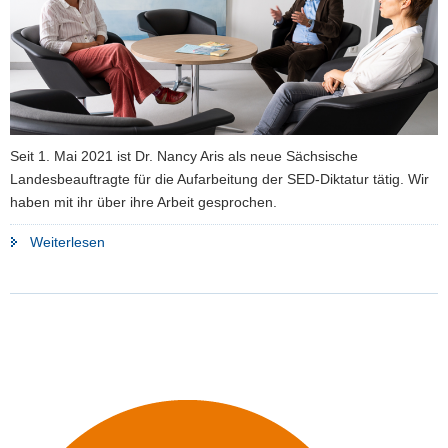
a
v
i
g
a
t
Seit 1. Mai 2021 ist Dr. Nancy Aris als neue Sächsische
i
Landesbeauftragte für die Aufarbeitung der SED-Diktatur tätig. Wir
o
haben mit ihr über ihre Arbeit gesprochen.
n
"»Die
Weiterlesen
DDR
hat
Spuren
hinterlassen«"