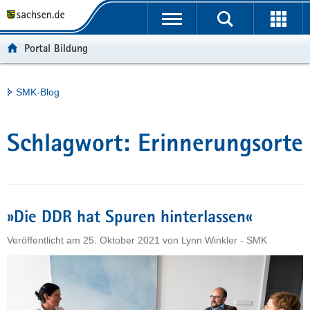
P
Portalübergreifende
o
H
Navigation
r
a
S
Portal Bildung
t
u
e
a
p
r
l
t
v
Hauptinhalt
SMK-Blog
ü
i
i
b
n
c
e
h
e
Schlagwort:
Erinnerungsorte
r
a
g
l
r
t
e
i
»Die DDR hat Spuren hinterlassen«
f
Veröffentlicht am
25. Oktober 2021
von
Lynn Winkler - SMK
e
n
d
e
N