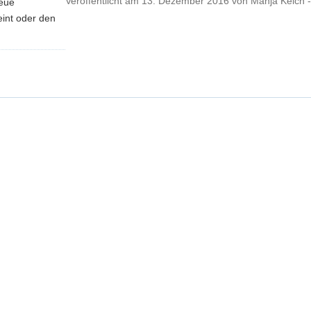
Veröffentlicht am
13. Dezember 2016
von
Manja Kelch 
neue
eint oder den