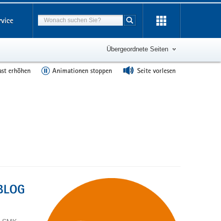
Suchbegriff
rvice
Suche starten
Übergeordnete Seiten
ast erhöhen
Animationen stoppen
Seite vorlesen
-BLOG