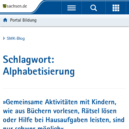
P
Portalübergreifende
o
H
Navigation
r
a
S
Portal Bildung
t
u
e
a
p
r
l
t
v
Hauptinhalt
SMK-Blog
ü
i
i
b
n
c
e
h
e
Schlagwort:
r
a
g
l
Alphabetisierung
r
t
e
i
f
»Gemeinsame Aktivitäten mit Kindern,
e
n
wie aus Büchern vorlesen, Rätsel lösen
d
oder Hilfe bei Hausaufgaben leisten, sind
e
N