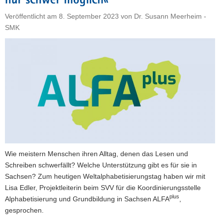
nur schwer möglich«
a
Veröffentlicht am
8. September 2023
von
Dr. Susann Meerheim -
v
SMK
i
g
a
t
i
o
n
Wie meistern Menschen ihren Alltag, denen das Lesen und
Schreiben schwerfällt? Welche Unterstützung gibt es für sie in
Sachsen? Zum heutigen Weltalphabetisierungstag haben wir mit
Lisa Edler, Projektleiterin beim SVV für die Koordinierungsstelle
plus
Alphabetisierung und Grundbildung in Sachsen ALFA
,
gesprochen.