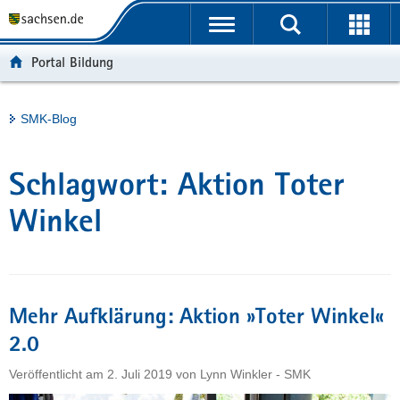
P
Portalübergreifende
o
H
Navigation
r
a
S
Portal Bildung
t
u
e
a
p
r
l
t
v
Hauptinhalt
SMK-Blog
ü
i
i
b
n
c
e
h
e
Schlagwort:
Aktion Toter
r
a
g
l
Winkel
r
t
e
i
f
Mehr Aufklärung: Aktion »Toter Winkel«
e
n
2.0
d
Veröffentlicht am
2. Juli 2019
von
Lynn Winkler - SMK
e
N