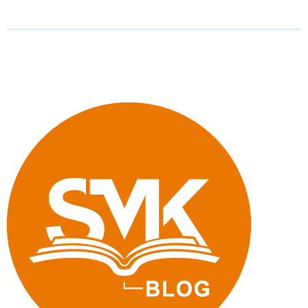
Aufklärung:
Aktion
»Toter
Winkel«
2.0"