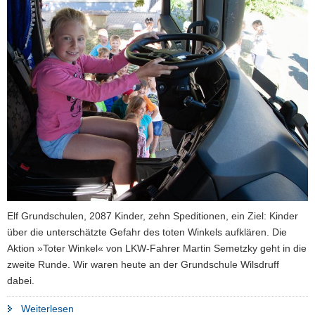
a
v
i
g
a
t
i
o
n
Elf Grundschulen, 2087 Kinder, zehn Speditionen, ein Ziel: Kinder
über die unterschätzte Gefahr des toten Winkels aufklären. Die
Aktion »Toter Winkel« von LKW-Fahrer Martin Semetzky geht in die
zweite Runde. Wir waren heute an der Grundschule Wilsdruff
dabei.
"Mehr
Weiterlesen