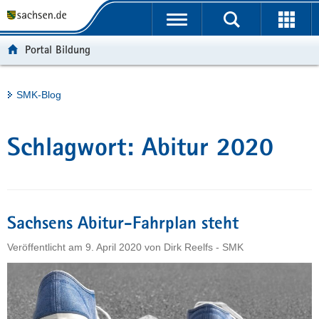
P
Portalübergreifende
o
H
Navigation
r
a
S
Portal Bildung
t
u
e
a
p
r
l
t
v
Hauptinhalt
SMK-Blog
ü
i
i
b
n
c
e
h
e
Schlagwort:
Abitur 2020
r
a
g
l
r
t
e
i
Sachsens Abitur-Fahrplan steht
f
Veröffentlicht am
9. April 2020
von
Dirk Reelfs - SMK
e
n
d
e
N