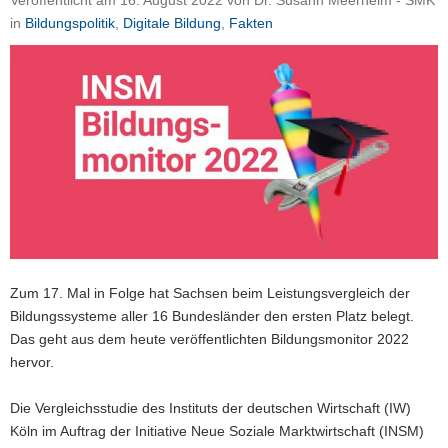
Veröffentlicht am
16. August 2022
von
Dr. Susann Meerheim - SMK
a
in
Bildungspolitik
,
Digitale Bildung
,
Fakten
v
i
g
a
t
i
o
n
Zum 17. Mal in Folge hat Sachsen beim Leistungsvergleich der
Bildungssysteme aller 16 Bundesländer den ersten Platz belegt.
Das geht aus dem heute veröffentlichten Bildungsmonitor 2022
hervor.
Die Vergleichsstudie des Instituts der deutschen Wirtschaft (IW)
Köln im Auftrag der Initiative Neue Soziale Marktwirtschaft (INSM)