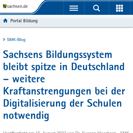
P
Portalübergreifende
o
H
Navigation
r
a
S
Portal Bildung
t
u
e
a
p
r
l
t
v
Hauptinhalt
SMK-Blog
ü
i
i
b
n
c
Sachsens Bildungssystem
e
h
e
r
a
bleibt spitze in Deutschland
g
l
– weitere
r
t
e
Kraftanstrengungen bei der
i
f
Digitalisierung der Schulen
e
n
notwendig
d
e
N