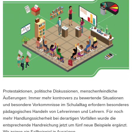
a
v
i
g
a
t
i
o
n
Protestaktionen, politische Diskussionen, menschenfeindliche
Äußerungen: Immer mehr kontrovers zu bewertende Situationen
und besondere Vorkommnisse im Schulalltag erfordern besonderes
pädagogisches Handeln von Lehrerinnen und Lehrern. Für noch
mehr Handlungssicherheit bei derartigen Vorfällen wurde die
entsprechende Handreichung jetzt um fünf neue Beispiele ergänzt.
Wir zeigen ein Fallbeispiel in Auszügen.