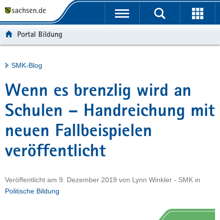
P
Portalübergreifende
o
H
Navigation
r
a
S
Portal Bildung
t
u
e
a
p
r
l
t
v
Hauptinhalt
SMK-Blog
ü
i
i
b
n
c
Wenn es brenzlig wird an
e
h
e
r
a
Schulen – Handreichung mit
g
l
neuen Fallbeispielen
r
t
e
veröffentlicht
i
f
e
Veröffentlicht am
9. Dezember 2019
von
Lynn Winkler - SMK
in
n
Politische Bildung
d
e
N