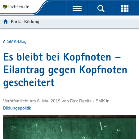
P
Portalübergreifende
o
H
Navigation
r
a
S
Portal Bildung
t
u
e
a
p
r
l
t
v
Hauptinhalt
SMK-Blog
ü
i
i
b
n
c
Es bleibt bei Kopfnoten –
e
h
e
r
a
Eilantrag gegen Kopfnoten
g
l
gescheitert
r
t
e
i
Veröffentlicht am
6. Mai 2019
von
Dirk Reelfs - SMK
in
f
Bildungspolitik
e
n
d
e
N