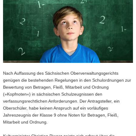
a
v
i
g
a
t
i
o
n
Nach Auffassung des Sächsischen Oberverwaltungsgerichts
genügen die bestehenden Regelungen in den Schulordnungen zur
Bewertung von Betragen, Fleiß, Mitarbeit und Ordnung
(»Kopfnoten«) in sächsischen Schulzeugnissen den
verfassungsrechtlichen Anforderungen. Der Antragsteller, ein
Oberschüler, habe keinen Anspruch auf ein vorläufiges
Jahreszeugnis der Klasse 9 ohne Noten für Betragen, Fleiß,
Mitarbeit und Ordnung.