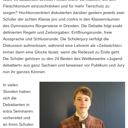
Fleischkonsum einzuschränken und für mehr Tierschutz zu
a
sorgen? Hochkonzentriert diskutierten darüber gestern jeweils zwei
v
Schüler der achten Klasse pro und contra in den Klassenräumen
i
des Gymnasiums Bürgerwiese in Dresden. Die Debatte folgt exakt
g
definierten Regeln und Zeitvorgaben: Eröffnungsrunde, freie
a
Aussprache und Schlussrunde. Die Schülerjury verfolgt die
t
Diskussion aufmerksam, während eine Lehrerin als »Zeitwächter«
i
immer dann eine Glocke läutet, wenn die Redezeit zu Ende geht.
o
Die Schüler gehören zu den 24 Besten des Wettbewerbs »Jugend
n
debattiert« aus ganz Sachsen und beweisen vor Publikum und Jury
nun ihr ganzes Können.
In vielen
Stunden haben
sich die
Debattanten in
extra Seminaren
vorbereitet und
an ihren Schulen