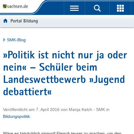
P
Portalübergreifende
o
H
Navigation
r
a
S
Portal Bildung
t
u
e
a
p
r
l
t
v
Hauptinhalt
SMK-Blog
ü
i
i
b
n
c
»Politik ist nicht nur ja oder
e
h
e
r
a
nein« – Schüler beim
g
l
Landeswettbewerb »Jugend
r
t
e
debattiert«
i
f
e
Veröffentlicht am
7. April 2016
von
Manja Kelch - SMK
in
n
Bildungspolitik
d
e
Wäre es tatsächlich sinnvoll Fleisch teurer zu machen, um den
N