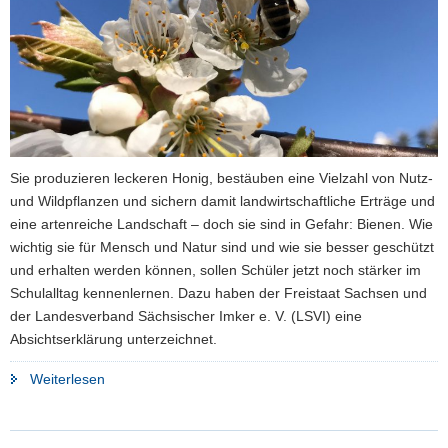
a
v
i
g
a
t
i
Sie produzieren leckeren Honig, bestäuben eine Vielzahl von Nutz-
o
und Wildpflanzen und sichern damit landwirtschaftliche Erträge und
n
eine artenreiche Landschaft – doch sie sind in Gefahr: Bienen. Wie
wichtig sie für Mensch und Natur sind und wie sie besser geschützt
und erhalten werden können, sollen Schüler jetzt noch stärker im
Schulalltag kennenlernen. Dazu haben der Freistaat Sachsen und
der Landesverband Sächsischer Imker e. V. (LSVI) eine
Absichtserklärung unterzeichnet.
"Schulen
Weiterlesen
helfen
Bienen"