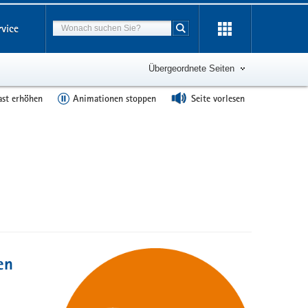
Suchbegriff
rvice
Suche starten
Übergeordnete Seiten
ast erhöhen
Animationen stoppen
Seite vorlesen
en