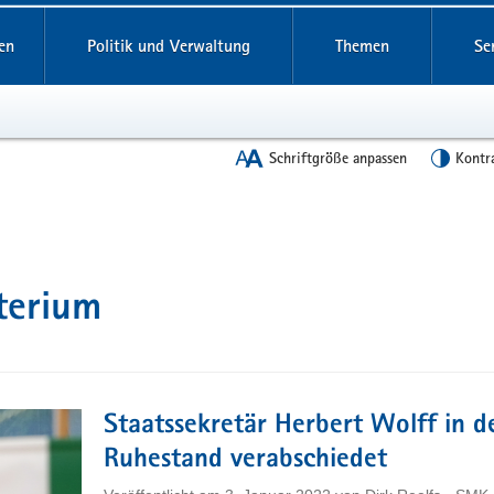
en
Politik und Verwaltung
Themen
Se
Schriftgröße anpassen
Kontr
terium
Staatssekretär Herbert Wolff in d
Ruhestand verabschiedet