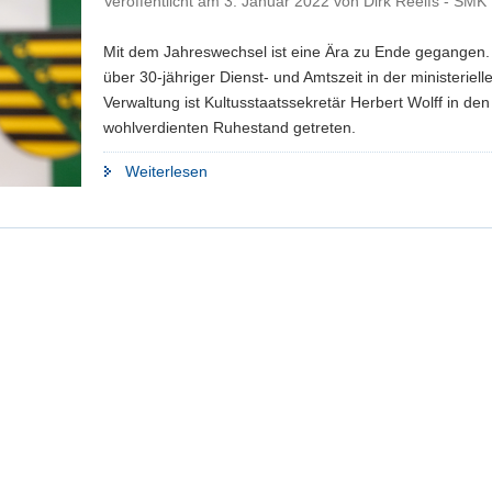
Veröffentlicht am
3. Januar 2022
von
Dirk Reelfs - SMK
Mit dem Jahreswechsel ist eine Ära zu Ende gegangen
über 30-jähriger Dienst- und Amtszeit in der ministeriell
Verwaltung ist Kultusstaatssekretär Herbert Wolff in den
wohlverdienten Ruhestand getreten.
"Staatssekretär
Weiterlesen
Herbert
Wolff
in
den
Ruhestand
verabschiedet"