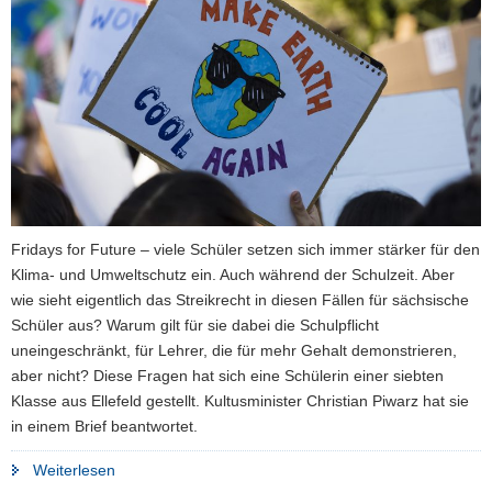
a
v
i
g
a
t
i
o
n
Fridays for Future – viele Schüler setzen sich immer stärker für den
Klima- und Umweltschutz ein. Auch während der Schulzeit. Aber
wie sieht eigentlich das Streikrecht in diesen Fällen für sächsische
Schüler aus? Warum gilt für sie dabei die Schulpflicht
uneingeschränkt, für Lehrer, die für mehr Gehalt demonstrieren,
aber nicht? Diese Fragen hat sich eine Schülerin einer siebten
Klasse aus Ellefeld gestellt. Kultusminister Christian Piwarz hat sie
in einem Brief beantwortet.
"Welches
Weiterlesen