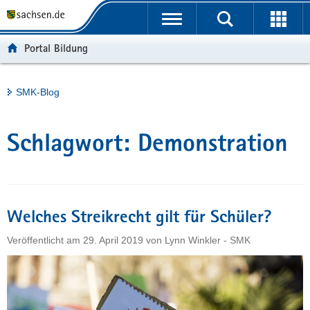
P
Portalübergreifende
o
H
Navigation
r
a
S
Portal Bildung
t
u
e
a
p
r
l
t
v
Hauptinhalt
SMK-Blog
ü
i
i
b
n
c
e
h
e
Schlagwort:
Demonstration
r
a
g
l
r
t
e
i
Welches Streikrecht gilt für Schüler?
f
Veröffentlicht am
29. April 2019
von
Lynn Winkler - SMK
e
n
d
e
N