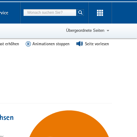
Suchbegriff
rvice
Suche starten
Übergeordnete Seiten
ast erhöhen
Animationen stoppen
Seite vorlesen
hsen