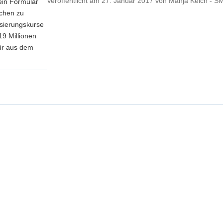
Veröffentlicht am
27. Januar 2017
von
Manja Kelch - S
ein Formular
schen zu
tisierungskurse
9 Millionen
für aus dem