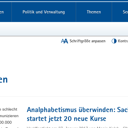
en
Politik und Verwaltung
Themen
Se
Schriftgröße anpassen
Kontr
en
o schlecht
Analphabetismus überwinden: Sac
munizieren
startet jetzt 20 neue Kurse
00.000