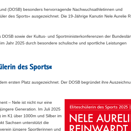
tbund (DOSB) besonders hervorragende Nachwuchsathletinnen und
chüler des Sports« ausgezeichnet. Die 19-Jährige Kanutin Nele Aurelie 
es DOSB sowie der Kultus- und Sportministerkonferenzen der Bundeslän
 im Jahr 2025 durch besondere schulische und sportliche Leistungen
ülerin des Sports«
t dem ersten Platz ausgezeichnet. Der DOSB begründet ihre Auszeichn
nt – Nele ist nicht nur eine
 jüngere Generation. Im Juli 2025
) im K1 über 1000m und Silber im
t Sachsen unterstützt die
erein jüngere Sportlerinnen und