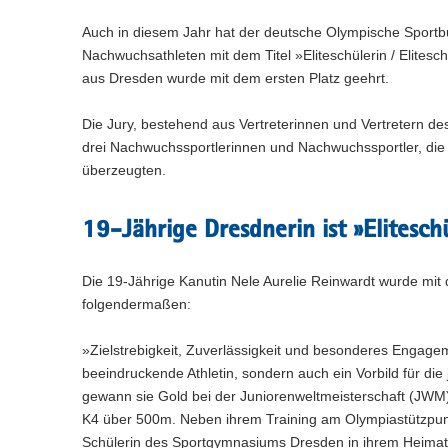
n
e
c
w
a
)
l
h
Auch in diesem Jahr hat der deutsche Olympische Spor
e
l
n
s
c
Nachwuchsathleten mit dem Titel »Eliteschülerin / Elites
w
)
e
h
e
aus Dresden wurde mit dem ersten Platz geehrt.
l
s
c
n
e
h
Die Jury, bestehend aus Vertreterinnen und Vertretern d
)
l
s
drei Nachwuchssportlerinnen und Nachwuchssportler, die
n
e
überzeugten.
)
l
n
)
19-Jährige Dresdnerin ist »Elitesch
Die 19-Jährige Kanutin Nele Aurelie Reinwardt wurde mi
folgendermaßen:
»Zielstrebigkeit, Zuverlässigkeit und besonderes Engageme
beeindruckende Athletin, sondern auch ein Vorbild für die
gewann sie Gold bei der Juniorenweltmeisterschaft (JWM
K4 über 500m. Neben ihrem Training am Olympiastützpunk
Schülerin des Sportgymnasiums Dresden in ihrem Heimatv