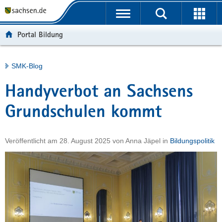
P
Portalübergreifende
o
H
Navigation
r
a
S
Portal Bildung
t
u
e
a
p
r
l
t
v
Hauptinhalt
SMK-Blog
ü
i
i
b
n
c
Handyverbot an Sachsens
e
h
e
r
a
Grundschulen kommt
g
l
r
t
Veröffentlicht am
28. August 2025
von
Anna Jäpel
in
Bildungspolitik
e
i
f
e
n
d
e
N