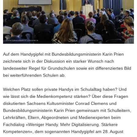
a
v
i
g
a
t
i
Auf dem Handygipfel mit Bundesbildungsministerin Karin Prien
o
zeichnete sich in der Diskussion ein starker Wunsch nach
n
landesweiter Regel für Grundschulen sowie ein differenziertes Bild
bei weiterführenden Schulen ab.
Welchen Platz sollen private Handys im Schulalltag haben? Und
wie lässt sich die Medienkompetenz stärken? Über diese Fragen
diskutierten Sachsens Kultusminister Conrad Clemens und
Bundesbildungsministerin Karin Prien gemeinsam mit Schulleitern,
Lehrkräften, Eltern, Abgeordneten und Medienexperten beim
Fachdialog »Weniger Handy. Mehr Digitalisierung. Stärkere
Kompetenzen«, dem sogenannten Handygipfel am 28. August