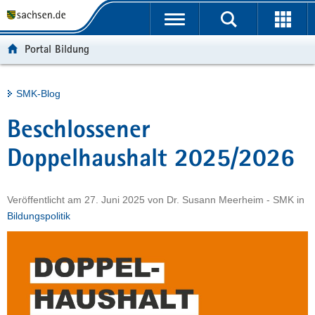
P
Portalübergreifende
o
H
Navigation
r
a
S
Portal Bildung
t
u
e
a
p
r
l
t
v
Hauptinhalt
SMK-Blog
ü
i
i
b
n
c
Beschlossener
e
h
e
r
a
Doppelhaushalt 2025/2026
g
l
r
t
Veröffentlicht am
27. Juni 2025
von
Dr. Susann Meerheim - SMK
in
e
Bildungspolitik
i
f
e
n
d
e
N