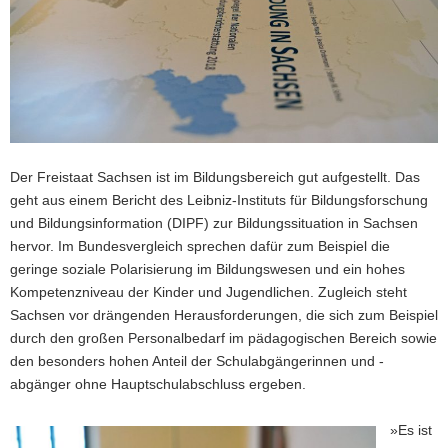
a
v
i
g
a
t
i
Der Freistaat Sachsen ist im Bildungsbereich gut aufgestellt. Das
o
geht aus einem Bericht des Leibniz-Instituts für Bildungsforschung
n
und Bildungsinformation (DIPF) zur Bildungssituation in Sachsen
hervor. Im Bundesvergleich sprechen dafür zum Beispiel die
geringe soziale Polarisierung im Bildungswesen und ein hohes
Kompetenzniveau der Kinder und Jugendlichen. Zugleich steht
Sachsen vor drängenden Herausforderungen, die sich zum Beispiel
durch den großen Personalbedarf im pädagogischen Bereich sowie
den besonders hohen Anteil der Schulabgängerinnen und -
abgänger ohne Hauptschulabschluss ergeben.
»Es ist