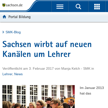
P
Portalübergreifende
o
H
Navigation
r
a
S
Portal Bildung
t
u
e
a
p
r
l
t
v
Hauptinhalt
SMK-Blog
ü
i
i
b
n
c
Sachsen wirbt auf neuen
e
h
e
r
a
Kanälen um Lehrer
g
l
r
t
Veröffentlicht am
3. Februar 2017
von
Manja Kelch - SMK
in
e
Lehrer
,
News
i
f
e
Im Januar 2013
n
hat das
d
e
N