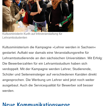
a
v
i
g
a
t
Kultusministerin Kurth auf Infoveranstaltung für
Lehramtsstudenten
i
o
Kultusministerium die Kampagne »Lehrer werden in Sachsen«
n
gestartet. Auftakt war damals eine Veranstaltungsreihe für
Lehramtsstudierende an den sächsischen Universitäten. Mit Erfolg:
Die Bewerberzahlen für ein Lehramtsstudium haben sich
verdoppelt. Mit der Kampagne werden Lehrer, Studierende,
Schüler und Seiteneinsteiger auf verschiedenen Kanälen direkt
angesprochen. Die Werbung um Lehrer wird jetzt noch weiter
ausgebaut. Auch die Servicequalität für Bewerber soll besser
werden.
Neue Kommunikationswege