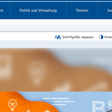
reifende
en
Politik und Verwaltung
Themen
Se
Schriftgröße anpassen
Kont
en
leinstieg
lthemen