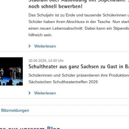
Studium oder Ausbildung mit Stipendium? J
noch schnell bewerben!
Das Schuljahr ist zu Ende und tausende Schülerinnen 
tegiepapier »Bildungsland Sachsen 2030« ve
Schüler haben ihren Abschluss in der Tasche. Nun start
einen neuen Lebensabschnitt. Dabei kann ein Stipend
ebnisse aus der öffentlichen Beratung sowie weiterer Konsultationen e
hilfreich sein.
chsischen Staatsministeriums für Kultus und des Landesamtes für Schu
inalen Strategiepapier entwickelt.
Weiterlesen
sere finale Strategie
30.06.2026, 14:40 Uhr
Schultheater aus ganz Sachsen zu Gast in B
Schülerinnen und Schüler präsentieren ihre Produktio
Sächsischen Schultheatertreffen 2026
Weiterlesen
e Blitzmeldungen