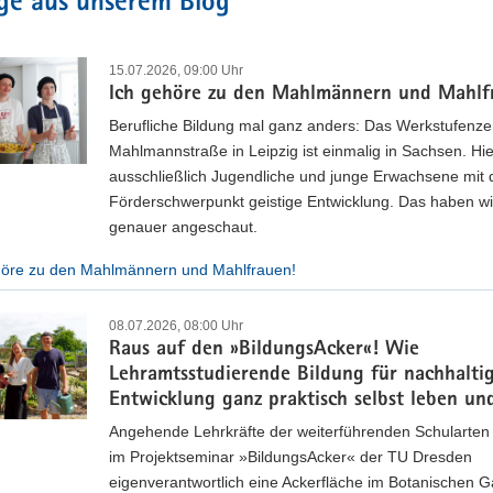
ge aus unserem Blog
15.07.2026, 09:00 Uhr
Ich gehöre zu den Mahlmännern und Mahlf
Berufliche Bildung mal ganz anders: Das Werkstufenz
Mahlmannstraße in Leipzig ist einmalig in Sachsen. Hie
ausschließlich Jugendliche und junge Erwachsene mit
Förderschwerpunkt geistige Entwicklung. Das haben wi
schrift KLASSE
genauer angeschaut.
höre zu den Mahlmännern und Mahlfrauen!
agazin für Schule in Sachsen
itschrift KLASSE wird in unregelmäßigen Abständen von der Presseste
08.07.2026, 08:00 Uhr
n versandt. Einzelexemplare können über die Publikationsdatenbank be
Raus auf den »BildungsAcker«! Wie
Lehramtsstudierende Bildung für nachhalti
ersicht der Ausgaben
Entwicklung ganz praktisch selbst leben un
Angehende Lehrkräfte der weiterführenden Schularten
im Projektseminar »BildungsAcker« der TU Dresden
eigenverantwortlich eine Ackerfläche im Botanischen G