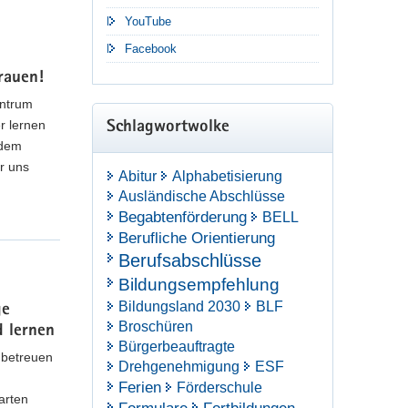
YouTube
Facebook
rauen!
entrum
r lernen
Schlagwortwolke
 dem
r uns
Abitur
Alphabetisierung
Ausländische Abschlüsse
Begabtenförderung
BELL
Berufliche Orientierung
Berufsabschlüsse
lle des Kultusministeriums herausgegeben und an
stellt werden.
Bildungsempfehlung
Bildungsland 2030
BLF
ge
Broschüren
d lernen
Bürgerbeauftragte
 betreuen
Drehgenehmigung
ESF
Ferien
Förderschule
arten