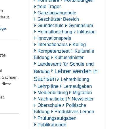
Formulare
Fortbildungen
freie Träger
en
Ganztagsangebote
chaut.
Geschützter Bereich
Grundschule
Gymnasium
tige
Heimatforschung
Inklusion
Innovationspreis
Internationales
Kolleg
Kompetenztest
Kulturelle
ste
Bildung
Kultusminister
Landesamt für Schule und
Lehrer werden in
ht
Bildung
n Sachsen.
Sachsen
Lehrerbildung
e diese
Lehrpläne
Lernaufgaben
Medienbildung
Migration
st.
Nachhaltigkeit
Newsletter
Oberschule
Politische
Bildung
Produktives Lernen
Prüfungsaufgaben
Publikationen