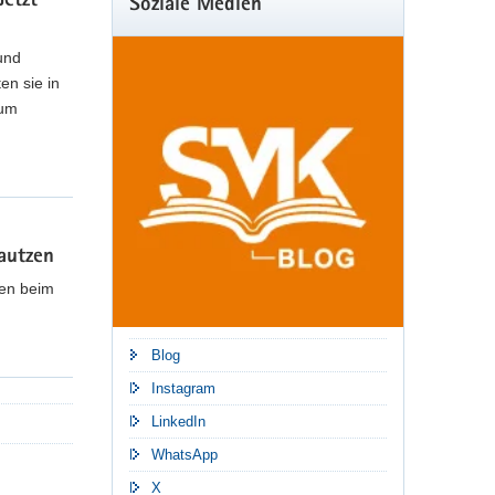
etzt
Soziale Medien
und
röffentlicht
en sie in
ium
twa mit Schulleitungen, Schulträgern oder innerhalb
le und Bildung wurden durch die Projektgruppe zu
autzen
nen beim
Blog
Instagram
LinkedIn
WhatsApp
X