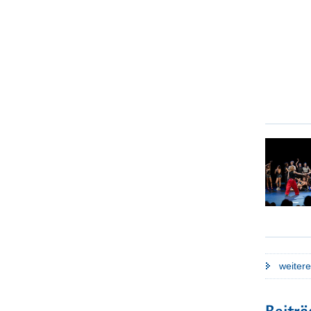
Stra
Die Erg
des Sä
einem f
Un
weiter