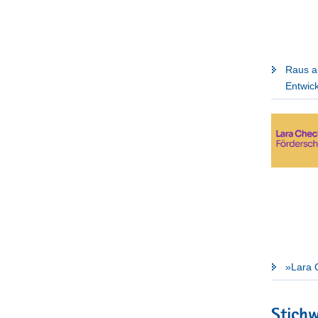
Raus a
Entwick
»Lara 
Stich