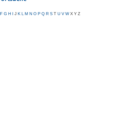
F
G
H
I
J
K
L
M
N
O
P
Q
R
S
T
U
V
W
X Y Z