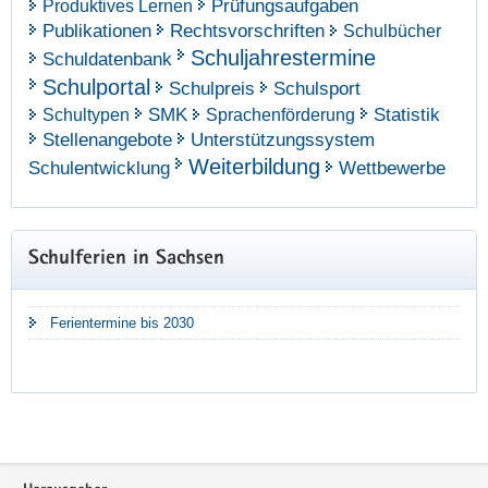
Prüfungsaufgaben
Produktives Lernen
Publikationen
Rechtsvorschriften
Schulbücher
Schuljahrestermine
Schuldatenbank
Schulportal
Schulpreis
Schulsport
SMK
Statistik
Schultypen
Sprachenförderung
Stellenangebote
Unterstützungssystem
Weiterbildung
Schulentwicklung
Wettbewerbe
Schulferien in Sachsen
Ferientermine bis 2030
Footer-