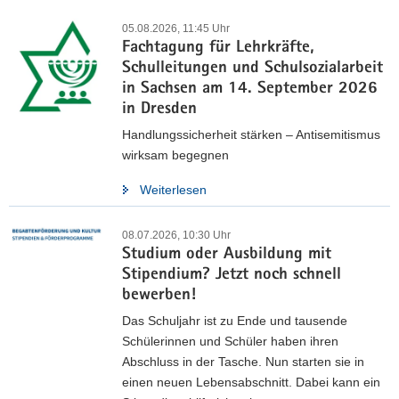
05.08.2026, 11:45 Uhr
Fachtagung für Lehrkräfte,
Schulleitungen und Schulsozialarbeit
in Sachsen am 14. September 2026
in Dresden
Handlungssicherheit stärken – Antisemitismus
wirksam begegnen
Weiterlesen
08.07.2026, 10:30 Uhr
Studium oder Ausbildung mit
Stipendium? Jetzt noch schnell
Strategiepapier »Bildungsland
bewerben!
Sachsen 2030« veröffentlicht
Das Schuljahr ist zu Ende und tausende
Schülerinnen und Schüler haben ihren
Abschluss in der Tasche. Nun starten sie in
Die Ergebnisse aus der öffentlichen Beratung sowie weiterer
einen neuen Lebensabschnitt. Dabei kann ein
Konsultationen etwa mit Schulleitungen, Schulträgern oder