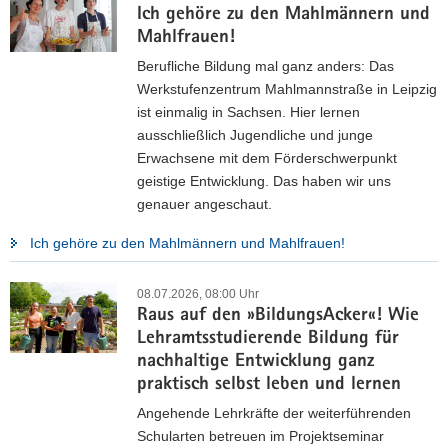
Ich gehöre zu den Mahlmännern und
Mahlfrauen!
Zeitschrift KLASSE
Berufliche Bildung mal ganz anders: Das
Werkstufenzentrum Mahlmannstraße in Leipzig
Das Magazin für Schule in Sachsen
ist einmalig in Sachsen. Hier lernen
ausschließlich Jugendliche und junge
Die Zeitschrift KLASSE wird in unregelmäßigen Abständen
Erwachsene mit dem Förderschwerpunkt
von der Pressestelle des Kultusministeriums herausgegeben
geistige Entwicklung. Das haben wir uns
und an Schulen versandt. Einzelexemplare können über die
genauer angeschaut.
Publikationsdatenbank bestellt werden.
Ich gehöre zu den Mahlmännern und Mahlfrauen!
Übersicht der Ausgaben
08.07.2026, 08:00 Uhr
Raus auf den »BildungsAcker«! Wie
Lehramtsstudierende Bildung für
nachhaltige Entwicklung ganz
praktisch selbst leben und lernen
Angehende Lehrkräfte der weiterführenden
Schularten betreuen im Projektseminar