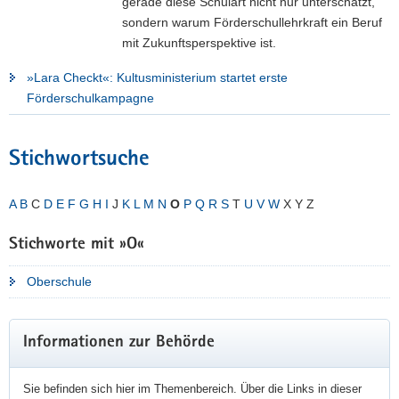
gerade diese Schulart nicht nur unterschätzt,
sondern warum Förderschullehrkraft ein Beruf
mit Zukunftsperspektive ist.
»Lara Checkt«: Kultusministerium startet erste
Förderschulkampagne
Stichwortsuche
A
B
C
D
E
F
G
H
I
J
K
L
M
N
O
P
Q
R
S
T
U
V
W
X Y Z
Stichworte mit »O«
Oberschule
Weitere
Informationen zur Behörde
Information
Sie befinden sich hier im Themenbereich. Über die Links in dieser