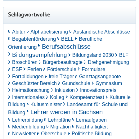
Schlagwortwolke
Abitur
Alphabetisierung
Ausländische Abschlüsse
Begabtenförderung
Berufliche
BELL
Berufsabschlüsse
Orientierung
Bildungsempfehlung
Bildungsland 2030
BLF
Broschüren
Bürgerbeauftragte
Drehgenehmigung
Ferien
Formulare
ESF
Förderschule
Fortbildungen
freie Träger
Ganztagsangebote
Geschützter Bereich
Grundschule
Gymnasium
Heimatforschung
Inklusion
Innovationspreis
Kompetenztest
Internationales
Kolleg
Kulturelle
Landesamt für Schule und
Bildung
Kultusminister
Lehrer werden in Sachsen
Bildung
Lehrpläne
Lehrerbildung
Lernaufgaben
Medienbildung
Migration
Nachhaltigkeit
Newsletter
Oberschule
Politische Bildung